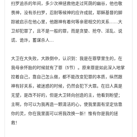
扫罗追杀的年间，多少次神拯救他走过死荫的幽谷，他也敬
畏神，没有杀扫罗，忍耐等候神的应许成就，耶稣基督的脚
踪被启示在他心里，他跟神有着何等亲密相交的关系……大
卫却犯罪了，且不是一般的罪，而是贪婪、抢夺、淫乱、说
谎、诡诈，蓄谋杀人…
大卫在大失败，大跌倒中，认识到：我是在罪孽里生的，在
我母亲怀胎的时候就有了罪（5节）。原来罪是如此深入地掌
控着自己，靠自己怎么做，都不能改变犯罪的本质，纵然跟
神有好关系，被迷惑的时候，仍然会犯下大罪。在旧人真是
无望，是改不好的，但是大卫转向创造的主，他看到盼望；
主啊，你可以为我再造一颗清洁的心，使我里面有坚定信靠
你的灵，你在我里面可以将我改换一新！惟有你是我的拯
救！