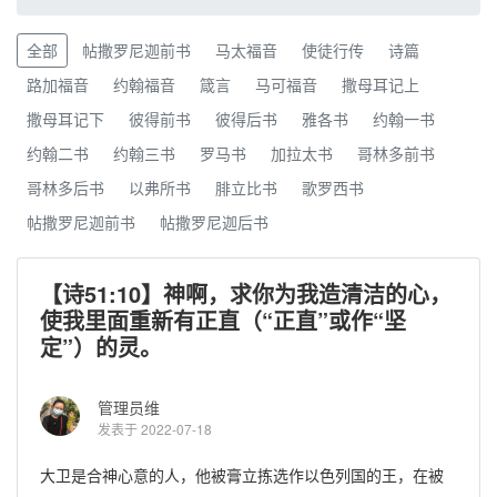
全部
帖撒罗尼迦前书
马太福音
使徒行传
诗篇
路加福音
约翰福音
箴言
马可福音
撒母耳记上
撒母耳记下
彼得前书
彼得后书
雅各书
约翰一书
约翰二书
约翰三书
罗马书
加拉太书
哥林多前书
哥林多后书
以弗所书
腓立比书
歌罗西书
帖撒罗尼迦前书
帖撒罗尼迦后书
【诗51:10】神啊，求你为我造清洁的心，
使我里面重新有正直（“正直”或作“坚
定”）的灵。
管理员维
发表于 2022-07-18
大卫是合神心意的人，他被膏立拣选作以色列国的王，在被