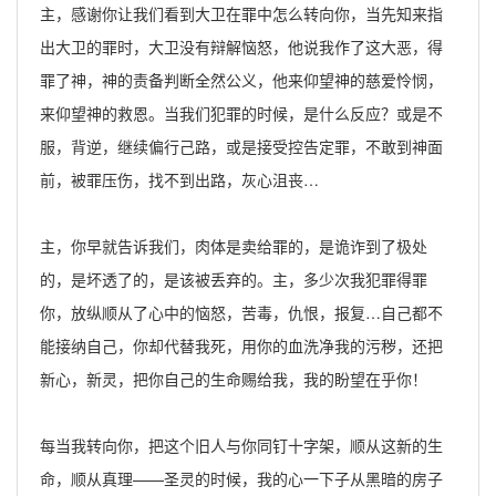
主，感谢你让我们看到大卫在罪中怎么转向你，当先知来指
出大卫的罪时，大卫没有辩解恼怒，他说我作了这大恶，得
罪了神，神的责备判断全然公义，他来仰望神的慈爱怜悯，
来仰望神的救恩。当我们犯罪的时候，是什么反应？或是不
服，背逆，继续偏行己路，或是接受控告定罪，不敢到神面
前，被罪压伤，找不到出路，灰心沮丧…
主，你早就告诉我们，肉体是卖给罪的，是诡诈到了极处
的，是坏透了的，是该被丢弃的。主，多少次我犯罪得罪
你，放纵顺从了心中的恼怒，苦毒，仇恨，报复…自己都不
能接纳自己，你却代替我死，用你的血洗净我的污秽，还把
新心，新灵，把你自己的生命赐给我，我的盼望在乎你！
每当我转向你，把这个旧人与你同钉十字架，顺从这新的生
命，顺从真理——圣灵的时候，我的心一下子从黑暗的房子