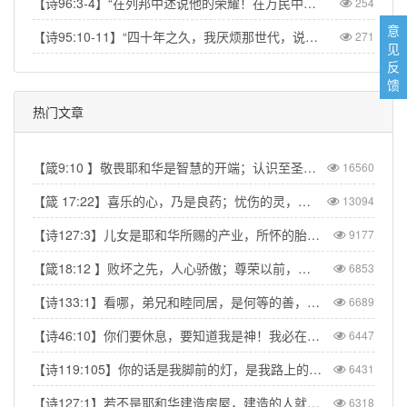
【诗96:3-4】“在列邦中述说他的荣耀！在万民中述说他的奇事！因耶和华为大，当受极大的赞美；他在万神之上，当受敬畏。”【Psa 96:3-4】“Declare his glory among the nations, his marvelous deeds among all peoples. For great is the LORD and most worthy of praise; he is to be feared above all gods.”
254
意
【诗95:10-11】“四十年之久，我厌烦那世代，说：‘这是心里迷糊的百姓，竟不晓得我的作为！’所以我在怒中起誓，说：‘他们断不可进入我的安息！’”【Psa 95:10–11】“For forty years I was angry with that generation; I said, ‘They are a people whose hearts go astray, and they have not known my ways.’ So I declared on oath in my anger, ‘They shall never enter my rest.’”
271
见
反
馈
热门文章
【箴9:10 】敬畏耶和华是智慧的开端；认识至圣者便是聪明。
16560
【箴 17:22】喜乐的心，乃是良药；忧伤的灵，使骨枯干。
13094
【诗127:3】儿女是耶和华所赐的产业，所怀的胎是他所给的赏赐。
9177
【箴18:12 】败坏之先，人心骄傲；尊荣以前，必有谦卑。
6853
【诗133:1】看哪，弟兄和睦同居，是何等的善，何等的美！
6689
【诗46:10】你们要休息，要知道我是神！我必在外邦中被尊崇，在遍地上也被尊崇。
6447
【诗119:105】你的话是我脚前的灯，是我路上的光。
6431
【诗127:1】若不是耶和华建造房屋，建造的人就枉然劳力；若不是耶和华看守城池，看守的人就枉然儆醒。
6318