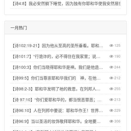
【诗4:8】我必安然躺下睡觉，因为独有你耶和华使我安然居住。
一月热门
【诗102:19-21】因为他从至高的圣所垂看。耶和华从天向地观察，要垂听被囚之人的叹息，要释放将要死的人，使人在锡安传扬耶和华的名，在耶路撒冷传扬赞美他的话，【Psa 102:19-21】“The Lord looked down from his sanctuary on high, from heaven he viewed the earth, to hear the groans of the prisoners and release those condemned to death.” So the name of the Lord will be declared in Zion and his praise in Jerusalem
125
【诗101:7】“行诡诈的，必不得住在我家里；说谎话的，必不得立在我眼前。”【Psa 101:7】“No one who practices deceit will dwell in my house; no one who speaks falsely will stand in my presence.”
190
【诗100:3】你们当晓得耶和华是神。我们是他造的，也是属他的；我们是他的民，也是他草场的羊。【Psa 100:3】Know that the Lord is God. It is He who made us, and we are His; we are His people, the sheep of His pasture.
244
【诗99:5】你们当尊崇耶和华我们的 神，在他脚凳前下拜。他本为圣！【Psa 99:5】Exalt the LORD our God and worship at his footstool; he is holy!
212
【诗98:2-3】耶和华发明了祂的救恩，在列邦人眼前显出公义。记念祂向以色列家所发的慈爱，所凭的信实。地的四极都看见我们神的救恩。【Psa 98:2】The LORD has made His salvation known and revealed His righteousness to the nations. He has remembered His love and His faithfulness to Israel; all the ends of the earth have seen the salvation of our God.
255
【诗 97:10】“你们爱耶和华的，都当恨恶罪恶；他保护圣民的性命，搭救他们脱离恶人的手。” 【Psa 97:10】Let those who love the LORD hate evil, for he guards the lives of his faithful ones and delivers them from the hand of the wicked.
213
【诗96:10】人在列邦中要说：耶和华作王！世界就坚定，不得动摇；他要按公正审判众民。【Psa 96:10】Say among the nations, “The Lord reigns.” The world is firmly established, it cannot be moved; he will judge the peoples with equity.
229
【诗96:9】当以圣洁的妆饰敬拜耶和华。全地要在他面前战抖。【Psa 96:9】Worship the Lord in the splendor of his holiness; tremble before him, all the earth.
306