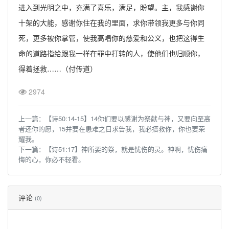
进入到光明之中，充满了喜乐，满足，盼望。主，我感谢你
十架的大能，感谢你住在我的里面，求你带领我更多与你同
死，更多被你掌管，使我高唱你的慈爱和公义，也把这得生
命的道路指给跟我一样在罪中打转的人，使他们也归顺你，
得着拯救……（付传道）
2974
上一篇：
【诗50:14-15】14你们要以感谢为祭献与神，又要向至高
者还你的愿，15并要在患难之日求告我，我必搭救你，你也要荣
耀我。
下一篇：
【诗51:17】神所要的祭，就是忧伤的灵。神啊，忧伤痛
悔的心，你必不轻看。
评论
(0)