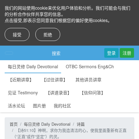
我们的网站使用cookie来优化用户体验和分析。我们可能会与我们
的分析合作伙伴共享您的信息。
点击接受,即表示您同意我们根据您的偏好使用cookies。
接受
拒绝
登录
注册
搜索
每日灵修 Daily Devotional
OTBC Sermons Eng&Ch
【近期讲章】
【过往讲章】
其他讲员讲章
见证 Testimony
【讲道录音】
【信仰问答】
活水论坛
图片册
我的社区
首页
每日灵修 Daily Devotional
诗篇
【诗51:10】神啊，求你为我造清洁的心，使我里面重新有正直
（“正直”或作“坚定”）的灵。