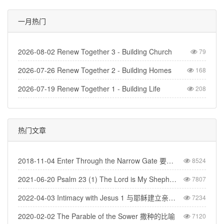
一月热门
2026-08-02 Renew Together 3 - Building Church
79
2026-07-26 Renew Together 2 - Building Homes
168
2026-07-19 Renew Together 1 - Building Life
208
热门文章
2018-11-04 Enter Through the Narrow Gate 要进窄门
8524
2021-06-20 Psalm 23 (1) The Lord is My Shepherd - 诗篇二十三(1) 耶和华是我的牧者
7807
2022-04-03 Intimacy with Jesus 1 与耶稣建立亲密的关系（1）
7234
2020-02-02 The Parable of the Sower 撒种的比喻
7120