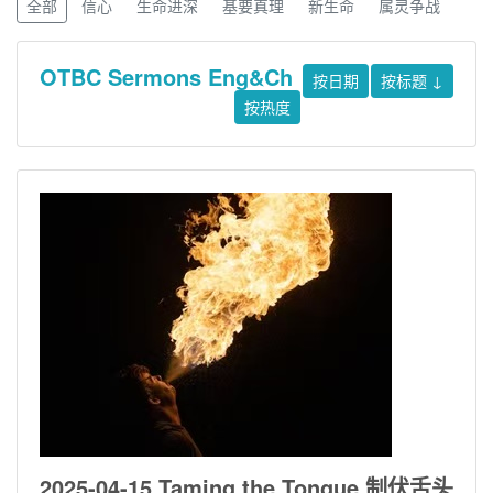
全部
信心
生命进深
基要真理
新生命
属灵争战
OTBC Sermons Eng&Ch
按日期
按标题
↓
按热度
2025-04-15 Taming the Tongue 制伏舌头