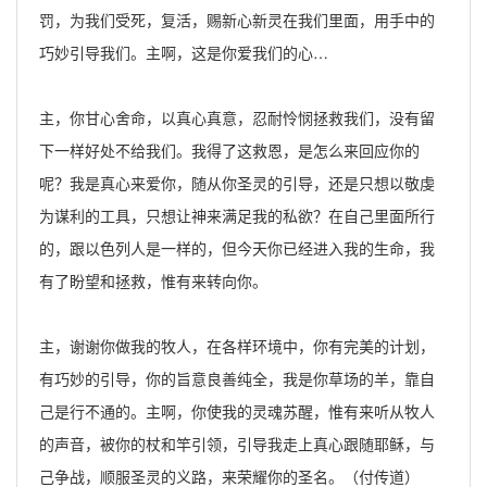
罚，为我们受死，复活，赐新心新灵在我们里面，用手中的
巧妙引导我们。主啊，这是你爱我们的心…
主，你甘心舍命，以真心真意，忍耐怜悯拯救我们，没有留
下一样好处不给我们。我得了这救恩，是怎么来回应你的
呢？我是真心来爱你，随从你圣灵的引导，还是只想以敬虔
为谋利的工具，只想让神来满足我的私欲？在自己里面所行
的，跟以色列人是一样的，但今天你已经进入我的生命，我
有了盼望和拯救，惟有来转向你。
主，谢谢你做我的牧人，在各样环境中，你有完美的计划，
有巧妙的引导，你的旨意良善纯全，我是你草场的羊，靠自
己是行不通的。主啊，你使我的灵魂苏醒，惟有来听从牧人
的声音，被你的杖和竿引领，引导我走上真心跟随耶稣，与
己争战，顺服圣灵的义路，来荣耀你的圣名。（付传道）