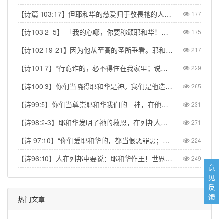
【诗篇 103:17】但耶和华的慈爱归于敬畏祂的人，从亘古到永远；祂的公义也归于子子孙孙。【Psalm 103:17】But from everlasting to everlasting the LORD's love is with those who fear him, and his righteousness with their children's children.
177
【诗103:2–5】 「我的心哪，你要称颂耶和华！不可忘记祂的一切恩惠！祂赦免你的一切罪孽，医治你的一切疾病。祂救赎你的命脱离死亡，以仁爱和慈悲为你的冠冕。祂用美物使你所愿的得以满足，以致你如鹰返老还童。」【Psa 103:2–5】“Praise the LORD, my soul, and forget not all his benefits—who forgives all your sins and heals all your diseases, who redeems your life from the pit and crowns you with love and compassion, who satisfies your desires with good things so that your youth is renewed like the eagle's.”
175
【诗102:19-21】因为他从至高的圣所垂看。耶和华从天向地观察，要垂听被囚之人的叹息，要释放将要死的人，使人在锡安传扬耶和华的名，在耶路撒冷传扬赞美他的话，【Psa 102:19-21】“The Lord looked down from his sanctuary on high, from heaven he viewed the earth, to hear the groans of the prisoners and release those condemned to death.” So the name of the Lord will be declared in Zion and his praise in Jerusalem
217
【诗101:7】“行诡诈的，必不得住在我家里；说谎话的，必不得立在我眼前。”【Psa 101:7】“No one who practices deceit will dwell in my house; no one who speaks falsely will stand in my presence.”
229
【诗100:3】你们当晓得耶和华是神。我们是他造的，也是属他的；我们是他的民，也是他草场的羊。【Psa 100:3】Know that the Lord is God. It is He who made us, and we are His; we are His people, the sheep of His pasture.
265
【诗99:5】你们当尊崇耶和华我们的 神，在他脚凳前下拜。他本为圣！【Psa 99:5】Exalt the LORD our God and worship at his footstool; he is holy!
231
【诗98:2-3】耶和华发明了祂的救恩，在列邦人眼前显出公义。记念祂向以色列家所发的慈爱，所凭的信实。地的四极都看见我们神的救恩。【Psa 98:2】The LORD has made His salvation known and revealed His righteousness to the nations. He has remembered His love and His faithfulness to Israel; all the ends of the earth have seen the salvation of our God.
271
【诗 97:10】“你们爱耶和华的，都当恨恶罪恶；他保护圣民的性命，搭救他们脱离恶人的手。” 【Psa 97:10】Let those who love the LORD hate evil, for he guards the lives of his faithful ones and delivers them from the hand of the wicked.
224
【诗96:10】人在列邦中要说：耶和华作王！世界就坚定，不得动摇；他要按公正审判众民。【Psa 96:10】Say among the nations, “The Lord reigns.” The world is firmly established, it cannot be moved; he will judge the peoples with equity.
249
意
见
反
馈
热门文章