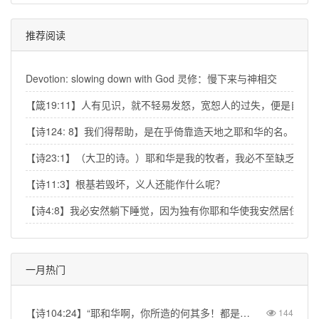
推荐阅读
Devotion: slowing down with God 灵修：慢下来与神相交
【箴19:11】人有见识，就不轻易发怒，宽恕人的过失，便是自己
【诗124: 8】我们得帮助，是在乎倚靠造天地之耶和华的名。
【诗23:1】（大卫的诗。）耶和华是我的牧者，我必不至缺乏。
【诗11:3】根基若毁坏，义人还能作什么呢？
【诗4:8】我必安然躺下睡觉，因为独有你耶和华使我安然居住。
一月热门
【诗104:24】“耶和华啊，你所造的何其多！都是你用智慧造成的；遍地满了你的丰富。”【Psalm 104:24】“How many are your works, LORD! In wisdom you made them all; the earth is full of your creatures.”
144