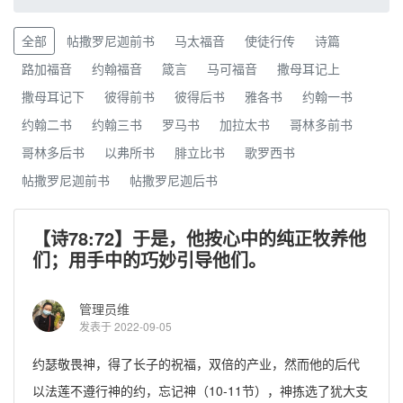
全部
帖撒罗尼迦前书
马太福音
使徒行传
诗篇
路加福音
约翰福音
箴言
马可福音
撒母耳记上
撒母耳记下
彼得前书
彼得后书
雅各书
约翰一书
约翰二书
约翰三书
罗马书
加拉太书
哥林多前书
哥林多后书
以弗所书
腓立比书
歌罗西书
帖撒罗尼迦前书
帖撒罗尼迦后书
【诗78:72】于是，他按心中的纯正牧养他
们；用手中的巧妙引导他们。
管理员维
发表于 2022-09-05
约瑟敬畏神，得了长子的祝福，双倍的产业，然而他的后代
以法莲不遵行神的约，忘记神（10-11节），神拣选了犹大支