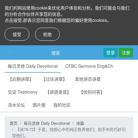
我们的网站使用cookie来优化用户体验和分析。我们可能会与我们
的分析合作伙伴共享您的信息。
点击接受,即表示您同意我们根据您的偏好使用cookies。
接受
拒绝
登录
注册
搜索
每日灵修 Daily Devotional
OTBC Sermons Eng&Ch
【近期讲章】
【过往讲章】
其他讲员讲章
见证 Testimony
【讲道录音】
【信仰问答】
活水论坛
图片册
我的社区
首页
每日灵修 Daily Devotional
诗篇
【诗78:72】于是，他按心中的纯正牧养他们；用手中的巧妙引
导他们。