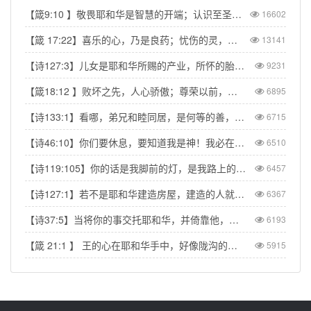
【箴9:10 】敬畏耶和华是智慧的开端；认识至圣者便是聪明。
16602
【箴 17:22】喜乐的心，乃是良药；忧伤的灵，使骨枯干。
13141
【诗127:3】儿女是耶和华所赐的产业，所怀的胎是他所给的赏赐。
9231
【箴18:12 】败坏之先，人心骄傲；尊荣以前，必有谦卑。
6895
【诗133:1】看哪，弟兄和睦同居，是何等的善，何等的美！
6715
【诗46:10】你们要休息，要知道我是神！我必在外邦中被尊崇，在遍地上也被尊崇。
6510
【诗119:105】你的话是我脚前的灯，是我路上的光。
6457
【诗127:1】若不是耶和华建造房屋，建造的人就枉然劳力；若不是耶和华看守城池，看守的人就枉然儆醒。
6367
【诗37:5】当将你的事交托耶和华，并倚靠他，他就必成全。
6193
【箴 21:1 】 王的心在耶和华手中，好像陇沟的水随意流转。
5915