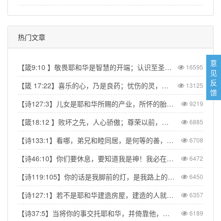
热门文章
意
【箴9:10 】敬畏耶和华是智慧的开端；认识至圣者便是聪明。
16595
见
反
【箴 17:22】喜乐的心，乃是良药；忧伤的灵，使骨枯干。
13125
馈
【诗127:3】儿女是耶和华所赐的产业，所怀的胎是他所给的赏赐。
9219
【箴18:12 】败坏之先，人心骄傲；尊荣以前，必有谦卑。
6885
【诗133:1】看哪，弟兄和睦同居，是何等的善，何等的美！
6708
【诗46:10】你们要休息，要知道我是神！我必在外邦中被尊崇，在遍地上也被尊崇。
6472
【诗119:105】你的话是我脚前的灯，是我路上的光。
6450
【诗127:1】若不是耶和华建造房屋，建造的人就枉然劳力；若不是耶和华看守城池，看守的人就枉然儆醒。
6357
【诗37:5】当将你的事交托耶和华，并倚靠他，他就必成全。
6189