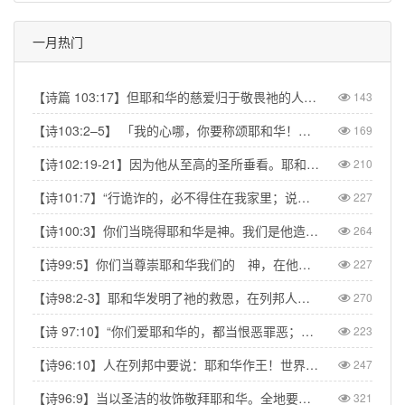
一月热门
【诗篇 103:17】但耶和华的慈爱归于敬畏祂的人，从亘古到永远；祂的公义也归于子子孙孙。【Psalm 103:17】But from everlasting to everlasting the LORD's love is with those who fear him, and his righteousness with their children's children.
143
【诗103:2–5】 「我的心哪，你要称颂耶和华！不可忘记祂的一切恩惠！祂赦免你的一切罪孽，医治你的一切疾病。祂救赎你的命脱离死亡，以仁爱和慈悲为你的冠冕。祂用美物使你所愿的得以满足，以致你如鹰返老还童。」【Psa 103:2–5】“Praise the LORD, my soul, and forget not all his benefits—who forgives all your sins and heals all your diseases, who redeems your life from the pit and crowns you with love and compassion, who satisfies your desires with good things so that your youth is renewed like the eagle's.”
169
【诗102:19-21】因为他从至高的圣所垂看。耶和华从天向地观察，要垂听被囚之人的叹息，要释放将要死的人，使人在锡安传扬耶和华的名，在耶路撒冷传扬赞美他的话，【Psa 102:19-21】“The Lord looked down from his sanctuary on high, from heaven he viewed the earth, to hear the groans of the prisoners and release those condemned to death.” So the name of the Lord will be declared in Zion and his praise in Jerusalem
210
【诗101:7】“行诡诈的，必不得住在我家里；说谎话的，必不得立在我眼前。”【Psa 101:7】“No one who practices deceit will dwell in my house; no one who speaks falsely will stand in my presence.”
227
【诗100:3】你们当晓得耶和华是神。我们是他造的，也是属他的；我们是他的民，也是他草场的羊。【Psa 100:3】Know that the Lord is God. It is He who made us, and we are His; we are His people, the sheep of His pasture.
264
【诗99:5】你们当尊崇耶和华我们的 神，在他脚凳前下拜。他本为圣！【Psa 99:5】Exalt the LORD our God and worship at his footstool; he is holy!
227
【诗98:2-3】耶和华发明了祂的救恩，在列邦人眼前显出公义。记念祂向以色列家所发的慈爱，所凭的信实。地的四极都看见我们神的救恩。【Psa 98:2】The LORD has made His salvation known and revealed His righteousness to the nations. He has remembered His love and His faithfulness to Israel; all the ends of the earth have seen the salvation of our God.
270
【诗 97:10】“你们爱耶和华的，都当恨恶罪恶；他保护圣民的性命，搭救他们脱离恶人的手。” 【Psa 97:10】Let those who love the LORD hate evil, for he guards the lives of his faithful ones and delivers them from the hand of the wicked.
223
【诗96:10】人在列邦中要说：耶和华作王！世界就坚定，不得动摇；他要按公正审判众民。【Psa 96:10】Say among the nations, “The Lord reigns.” The world is firmly established, it cannot be moved; he will judge the peoples with equity.
247
【诗96:9】当以圣洁的妆饰敬拜耶和华。全地要在他面前战抖。【Psa 96:9】Worship the Lord in the splendor of his holiness; tremble before him, all the earth.
321