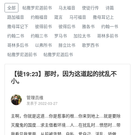
全部
帖撒罗尼迦前书
马太福音
使徒行传
诗篇
路加福音
约翰福音
箴言
马可福音
撒母耳记上
撒母耳记下
彼得前书
彼得后书
雅各书
约翰一书
约翰二书
约翰三书
罗马书
加拉太书
哥林多前书
哥林多后书
以弗所书
腓立比书
歌罗西书
帖撒罗尼迦前书
帖撒罗尼迦后书
【徒19:23】那时，因为这道起的扰乱不
小。
管理员维
发表于 2022-03-27
主啊，你就是这道…你是惹事的根…你来到地上…就是要除
灭魔鬼的国度…求主借着环境…人…在扰乱时…愤怒时…带
我看见我里面…从前被贪婪、自私、爱自己、淫乱、骄傲…