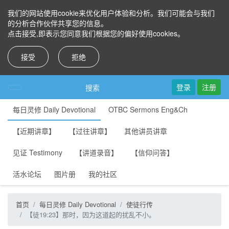
我们的网站使用cookie来优化用户体验和分析。我们可能会与我们
的分析合作伙伴共享您的信息。
点击接受,即表示您同意我们根据您的偏好使用cookies。
接受
拒绝
登录
注册
搜索
每日灵修 Daily Devotional
OTBC Sermons Eng&Ch
【近期讲章】
【过往讲章】
其他讲员讲章
见证 Testimony
【讲道录音】
【信仰问答】
活水论坛
图片册
我的社区
首页
每日灵修 Daily Devotional
使徒行传
【徒19:23】那时，因为这道起的扰乱不小。